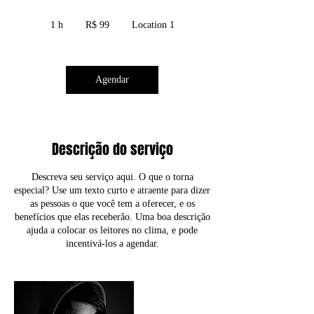
99
Reais
1 h
1
R$ 99
Location 1
brasileiros
Agendar
Descrição do serviço
Descreva seu serviço aqui. O que o torna
especial? Use um texto curto e atraente para dizer
as pessoas o que você tem a oferecer, e os
benefícios que elas receberão. Uma boa descrição
ajuda a colocar os leitores no clima, e pode
incentivá-los a agendar.