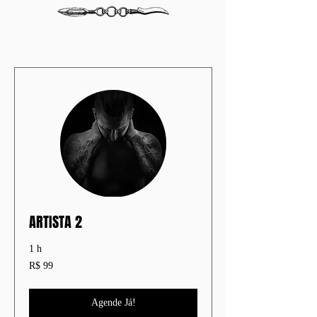
ARTISTA 2
1 h
99
R$ 99
Reais
brasileiros
Agende Já!