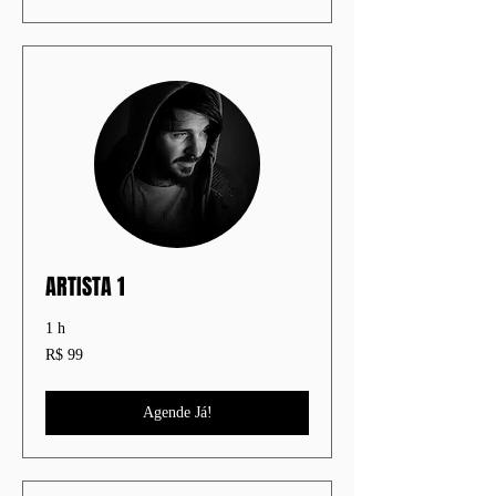
ARTISTA 1
1 h
99
R$ 99
Reais
brasileiros
Agende Já!